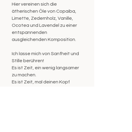
Hier vereinen sich die 
ätherischen Öle von Copaiba, 
Limette, Zedernholz, Vanille, 
Ocotea und Lavendel zu einer 
entspannenden 
ausgleichenden Komposition.
Ich lasse mich von Sanfheit und 
Stille berühren!
Es ist Zeit, ein wenig langsamer 
zu machen.
Es ist Zeit, mal deinen Kopf 
auszulüften.
Es ist Zeit, die Füße 
hochzulegen.
Gönne dir deine Auszeiten - ein 
paar Minuten Erholung,
damit du dich wieder wohlfühlen 
kannst, damit du siehst,